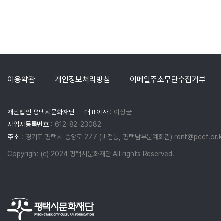
이용약관
개인정보처리방침
이메일주소무단수집거부
재단법인 평택시문화재단
대표이사
: 이상균
사업자등록번호
: 612-82-23082
주소
: 경기도 평택시 중앙로 277 (비전동, 평택남부문예회관) rent@pccf.or.k
Copyright (c) 2024 평택시문화재단 All rights Reserved.