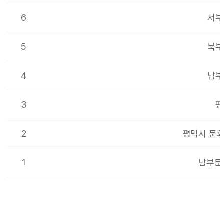
6
서
5
북
4
남
3
2
평택시 문
1
남부문