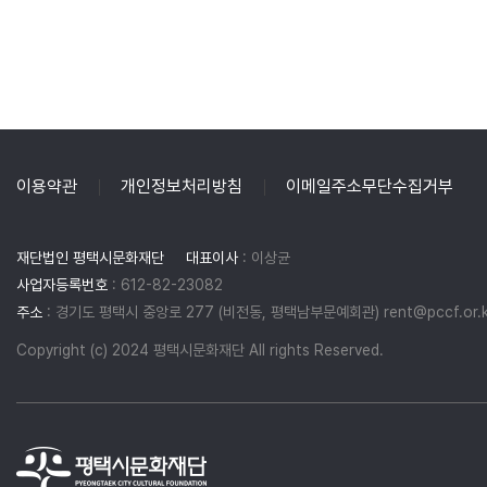
이용약관
개인정보처리방침
이메일주소무단수집거부
재단법인 평택시문화재단
대표이사
: 이상균
사업자등록번호
: 612-82-23082
주소
: 경기도 평택시 중앙로 277 (비전동, 평택남부문예회관) rent@pccf.or.k
Copyright (c) 2024 평택시문화재단 All rights Reserved.