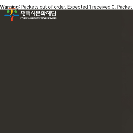
Warning
: Packets out of order. Expected 1 received 0. Packet