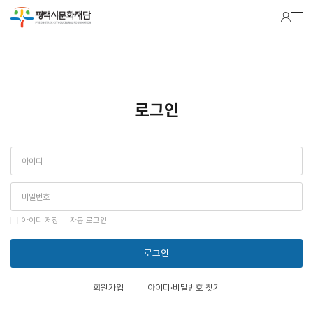
Warning
: Packets out of order. Expected 1 received 0. Packet size=145 in
/hosting/fs241022/html/lib/common.lib.php
on line
2116
로그인
아이디 저장
자동 로그인
로그인
회원가입
아이디·비밀번호 찾기