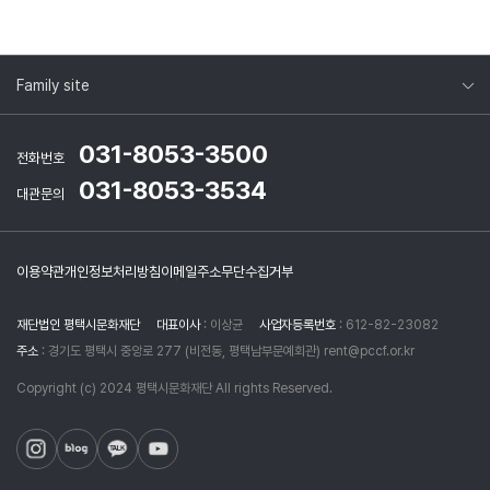
Family site
031-8053-3500
전화번호
031-8053-3534
대관문의
이용약관
개인정보처리방침
이메일주소무단수집거부
재단법인 평택시문화재단
대표이사
: 이상균
사업자등록번호
: 612-82-23082
주소
: 경기도 평택시 중앙로 277 (비전동, 평택남부문예회관) rent@pccf.or.kr
Copyright (c) 2024 평택시문화재단 All rights Reserved.