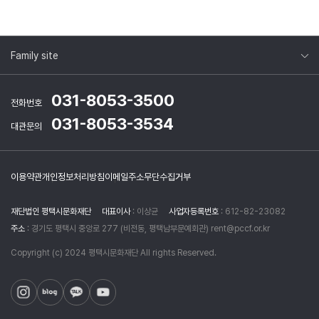
Family site
031-8053-3500
전화번호
031-8053-3534
대관문의
이용약관
개인정보처리방침
이메일주소무단수집거부
재단법인 평택시문화재단
대표이사
: 이상균
사업자등록번호
: 612-82-23082
주소
: 경기도 평택시 중앙로 277 (비전동, 평택남부문예회관) rent@pccf.or.kr
Copyright (c) 2024 평택시문화재단 All rights Reserved.