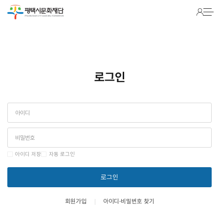
Warning
: Packets out of order. Expected 1 received 0. Packet size=145 in
/hosting/fs241022/html/lib/common.lib.php
on line
2116
로그인
아이디 저장
자동 로그인
로그인
회원가입
아이디·비밀번호 찾기