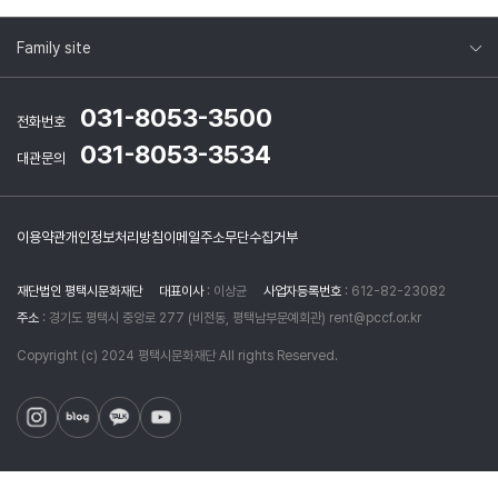
Family site
031-8053-3500
전화번호
031-8053-3534
대관문의
이용약관
개인정보처리방침
이메일주소무단수집거부
재단법인 평택시문화재단
대표이사
: 이상균
사업자등록번호
: 612-82-23082
주소
: 경기도 평택시 중앙로 277 (비전동, 평택남부문예회관) rent@pccf.or.kr
Copyright (c) 2024 평택시문화재단 All rights Reserved.