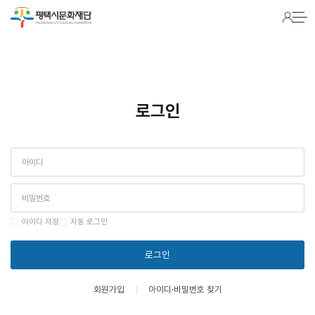
Warning
: Packets out of order. Expected 1 received 0. Packet size=145 in
/hosting/fs241022/html/lib/common.lib.php
on line
2116
로그인
아이디 저장
자동 로그인
로그인
회원가입
아이디·비밀번호 찾기