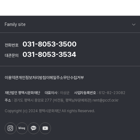
Family site
031-8053-3500
전화번호
031-8053-3534
대관문의
이용약관
개인정보처리방침
이메일주소무단수집거부
재단법인 평택시문화재단
대표이사
: 이상균
사업자등록번호
: 612-82-23082
주소
: 경기도 평택시 중앙로 277 (비전동, 평택남부문예회관) rent@pccf.or.kr
Copyright (c) 2024 평택시문화재단 All rights Reserved.