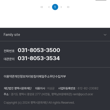
1
Family site
031-8053-3500
전화번호
031-8053-3534
대관문의
이용약관
개인정보처리방침
이메일주소무단수집거부
재단법인 평택시문화재단
대표이사
: 이상균
사업자등록번호
: 612-82-23082
주소
: 경기도 평택시 중앙로 277 (비전동, 평택남부문예회관) rent@pccf.or.kr
Copyright (c) 2024 평택시문화재단 All rights Reserved.