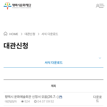
Warning
: Packets out of order. Expected 1 received 0. Packet size=145 in
/hosting/fs241022/html/lib/common.lib.php
on line
2116
>
>
HOME
대관신청
서식 다운로드
대관신청
서식 다운로드
제목
평택시 문화예술회관 신청서 모음(26.7.~)
다운로
드
대관담당자
524
04.07 09:52