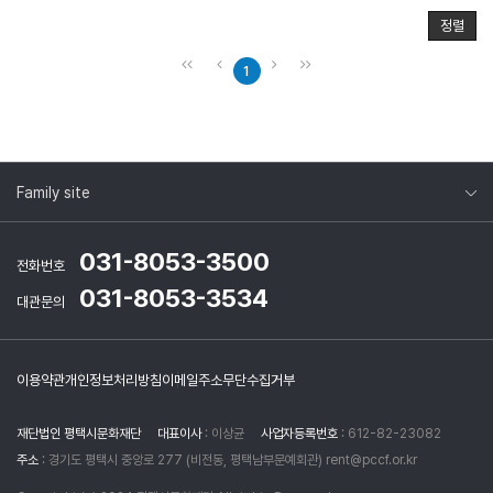
정렬
1
Family site
031-8053-3500
전화번호
031-8053-3534
대관문의
이용약관
개인정보처리방침
이메일주소무단수집거부
재단법인 평택시문화재단
대표이사
: 이상균
사업자등록번호
: 612-82-23082
주소
: 경기도 평택시 중앙로 277 (비전동, 평택남부문예회관) rent@pccf.or.kr