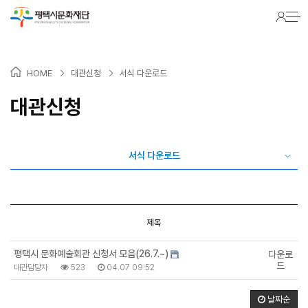
>
>
HOME
대관신청
서식 다운로드
대관신청
서식 다운로드
제목
평택시 문화예술회관 신청서 모음(26.7.~)
다운로
드
대관담당자
523
04.07 09:52
날짜순