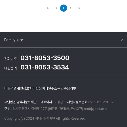
1
Family site
031-8053-3500
전화번호
031-8053-3534
대관문의
이용약관
개인정보처리방침
이메일주소무단수집거부
재단법인 평택시문화재단
대표이사
: 이상균
사업자등록번호
: 612-82-23082
주소
: 경기도 평택시 중앙로 277 (비전동, 평택남부문예회관) rent@pccf.or.kr
Copyright (c) 2024 평택시문화재단 All rights Reserved.